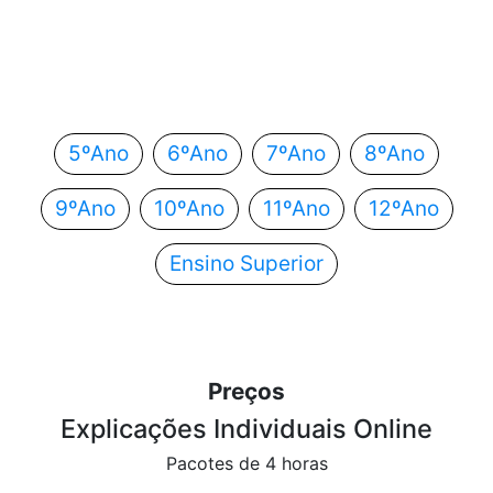
Em que ano estás?
Escolhe o teu ano de escolaridade e segue
automaticamente para o próximo passo.
5ºAno
6ºAno
7ºAno
8ºAno
9ºAno
10ºAno
11ºAno
12ºAno
Ensino Superior
Preços
Explicações Individuais Online
Pacotes de 4 horas