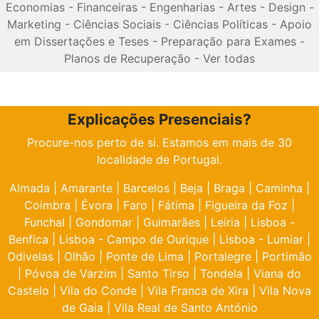
Economias
-
Financeiras
-
Engenharias
-
Artes
-
Design
-
Marketing
-
Ciências Sociais
-
Ciências Políticas
-
Apoio
em Dissertações e Teses
-
Preparação para Exames
-
Planos de Recuperação
-
Ver todas
Explicações Presenciais?
Procure-nos perto de si. Estamos em mais de 30
localidade de Portugal.
Almada
|
Amarante
|
Barcelos
|
Beja
|
Braga
|
Caminha
|
Coimbra
|
Évora
|
Faro
|
Fátima
|
Figueira da Foz
|
Funchal
|
Gondomar
|
Guimarães
|
Leiria
|
Lisboa -
Benfica
|
Lisboa - Campo de Ourique
|
Lisboa - Lumiar
|
Odivelas
|
Olhão
|
Ponte de Lima
|
Portalegre
|
Portimão
|
Póvoa de Varzim
|
Santo Tirso
|
Tondela
|
Viana do
Castelo
|
Vila do Conde
|
Vila Franca de Xira
|
Vila Nova
de Gaia
|
Vila Real de Santo António